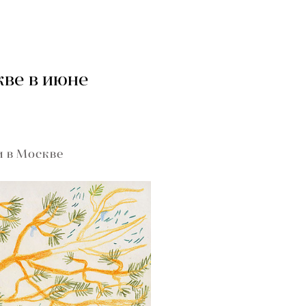
кве в июне
и в Москве