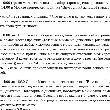
 10:00 (время московское) онлайн лаборатория ведения дневников.
в 14:00 в Москве творческая практика "Внутренний ландшафт красо
о мной на страницах дневника ? Что именно я делаю, когда пишу ?
соб наращивать навык осознания и свидетельствования своего опыта
ать свою аутентичность.
с 10:00 до 11:30 Онлайн лаборатория ведения дневников «Внутренн
а, соматическая практика (телесное внимание, движение), рисован
ии понадобятся любые художественные материалы (карандаши, краск
 этом занятии нет акцента на художественной технике и способах ра
ское внимание, приглашение в опыт, свидетельствование себя чере
разговор. В каком-то смысле этим занятием я хочу ответить (не один
 момент)) на вопрос "Что и как писать в дневнике?".
 1,5 часа. Занятие пройдет онлайн на платформе zoom, запись не 
лей.
с 14:00 до 16:30 Очно в Москве творческая практика "Внутренний 
оматическое исследование своего внутреннего ландшафта. Знакомст
ами, диатипия. Поговорим о дневниках, посмотрим мои и ваши, сом
оиться вниманием внутри. Создание изображения в блокноте с по
ка. Берите свой блокнот/тетрадь и любимые материалы для письма
румент будут на месте.
 занятия 2,5 часа.