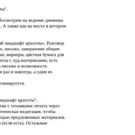
ты".
 Посмотрим на ведение дневника
. А также как на место в котором
ий ландшафт красоты». Разговор
ие, письмо, завершение общим
и, маркеры, цветная бумага для
боты с худ.материалами, есть
з письмо и возможность
 раз и навсегда, а один из
планируется.
ландшафт красоты".
во с техниками: печать через
атическая медитация, чтобы
мощью предложенных материалов.
 (если есть). Остальные